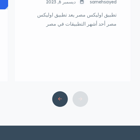
samehsayed
ديسمبر 6, 2023
تطبيق اوليكس مصر يعد تطبيق اوليكس
مصر أحد أشهر التطبيقات في مصر
للإعلانات المبوبة، حيث يوفر للمستخدمين
إمكانية بيع وشراء كل ما يريدون، من أجهزة
إلكترونية، إلى ملابس، إلى سيارات، إلى
عقارات، وغيرها الكثير. الميزات الرئيسية
تطبيق اوليكس مصر يتميز تطبيق أوليكس
مصر بالعديد من الميزات التي تجعل منه
منصة مثالية لبيع وشراء كل ما […]