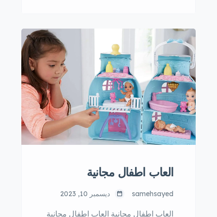
المناسبات الخاصة، وتعتبر فساتين السهرة
من أهم الخيارات التي ترغب الأمهات في
اختيارها لبناتهن. وفي عام 2023، تتنوع
موديلات فساتين السهرة للأطفال بشكل
كبير، لتتناسب مع جميع الأذواق وتناسب
جميع المناسبات. أبرز موديلات فساتين
سواريه اطفال 2023 فساتين […]
العاب اطفال مجانية
samehsayed
ديسمبر 10, 2023
العاب اطفال مجانية العاب اطفال مجانية