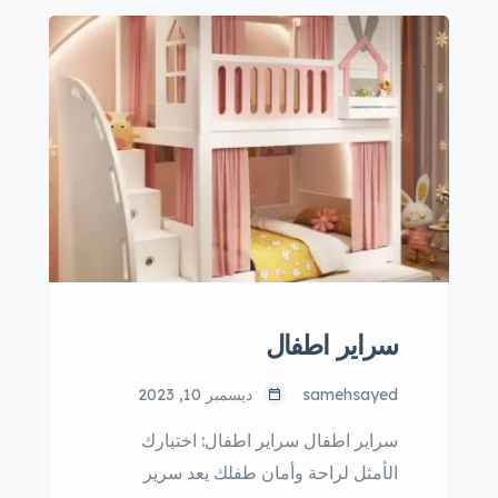
ومع ذلك، يمكن أن يكون شراء سرير
أطفال جديد باهظ الثمن، خاصةً إذا كنت
تفكر في شراء سرير عالي الجودة ومتين.
لذلك، يعد شراء سرير أطفال مستعمل
خيارًا اقتصاديًا ذكيًا. يمكنك […]
سراير اطفال
samehsayed
ديسمبر 10, 2023
سراير اطفال سراير اطفال: اختيارك
الأمثل لراحة وأمان طفلك يعد سرير