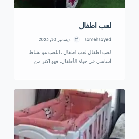
لعب اطفال
samehsayed
ديسمبر 10, 2023
لعب اطفال لعب اطفال . اللعب هو نشاط
أساسي في حياة الأطفال، فهو أكثر من
مجرد وسيلة للترفيه والمتعة، بل يلعب
دورًا مهمًا في نموهم وتطورهم. فوائد لعب
اطفال: النمو الجسدي والعقلي: يساعد
اللعب على تنمية المهارات الحركية
والعقلية للأطفال، مثل: المهارات الحركية
الدقيقة، مثل: الإمساك والرمي والبناء.
المهارات الحركية الكبيرة، مثل: المشي
والجري والقفز. المهارات […]