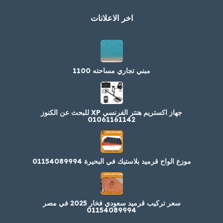
اخر الاعلانات
مبني تجاري مساحته 1100
جهاز اكستريم هنتر الفرنسي XP للبحث عن الكنوز
01061161142
موزع الواح قرميد بلاستيك في البحيرة 01154089994
سعر تركيب قرميد سعودي فخار 2025 في مصر
01154089994