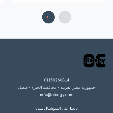
مصر بالعديد من الميزات التي تجعل منه
منصة مثالية لبيع وشراء كل ما […]
01150260814
حمهورية مصر العربية - محافظة الجيزة - فيصل
info@olxegy.com
تابعنا على السوشيال ميديا