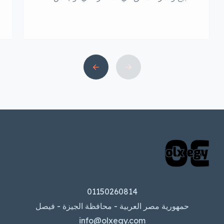
تعتبر مدينة الأقصر واحدة من أهم المدن
السياحية في مصر، حيث تزخر بالتاريخ
والآثار الفرعونية الرائعة. إلا أن جمالها لا
يقتصر فقط على معالمها السياحية، بل
يتعداها إلى سوق العقارات النشط. في هذا
السياق، يعتبر موقع أوليكس واحدًا […]
01150260814
حمهورية مصر العربية - محافظة الجيزة - فيصل
info@olxegy.com