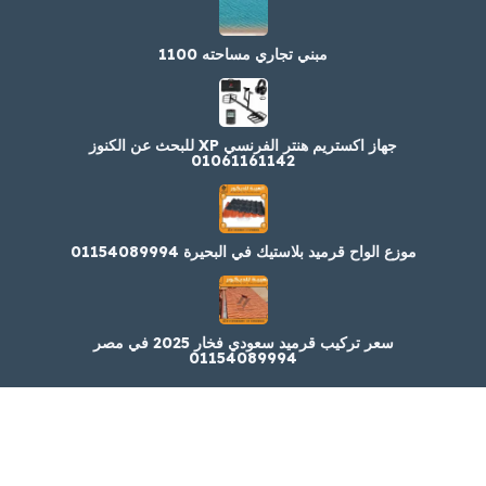
مبني تجاري مساحته 1100
جهاز اكستريم هنتر الفرنسي XP للبحث عن الكنوز
01061161142
موزع الواح قرميد بلاستيك في البحيرة 01154089994
سعر تركيب قرميد سعودي فخار 2025 في مصر
01154089994
حقوق التصميم محفوظة
لمؤسسة مارسيليا لتصميم المواقع الالكترونية