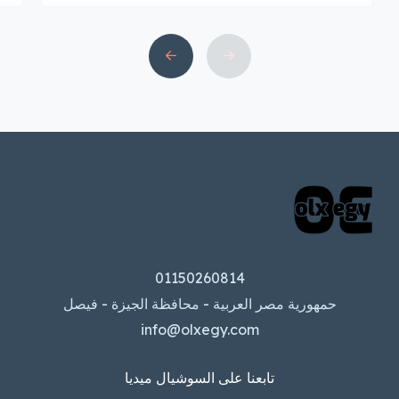
السياحية في مصر، حيث تزخر بالتاريخ
والآثار الفرعونية الرائعة. إلا أن جمالها لا
يقتصر فقط على معالمها السياحية، بل
يتعداها إلى سوق العقارات النشط. في هذا
السياق، يعتبر موقع أوليكس واحدًا […]
01150260814
حمهورية مصر العربية - محافظة الجيزة - فيصل
info@olxegy.com
تابعنا على السوشيال ميديا