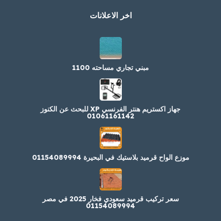
اخر الاعلانات
مبني تجاري مساحته 1100
جهاز اكستريم هنتر الفرنسي XP للبحث عن الكنوز
01061161142
موزع الواح قرميد بلاستيك في البحيرة 01154089994
سعر تركيب قرميد سعودي فخار 2025 في مصر
01154089994