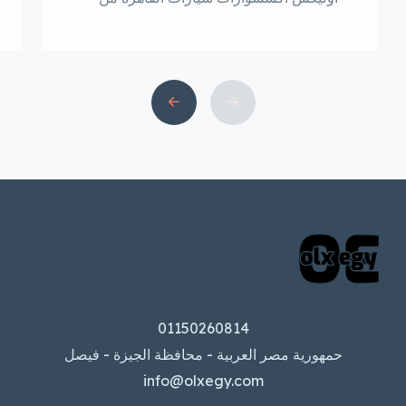
أشهر مواقع الإعلانات المبوبة في مصر،
ويضم قسمًا خاصًا ببيع وشراء اكسسوارات
السيارات. ويوفر هذا القسم مجموعة واسعة
من الخيارات للعملاء، من حيث الأنواع
والأسعار والعلامات التجارية. ويمكن للعملاء
في القاهرة العثور على كل ما يحتاجونه من
اكسسوارات السيارات على أوليكس، من
قطع الغيار والإطارات […]
01150260814
حمهورية مصر العربية - محافظة الجيزة - فيصل
info@olxegy.com