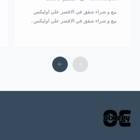
بيع و شراء شقق في الاقصر علي اوليكس
بيع و شراء شقق في الاقصر علي اوليكس .
تعتبر مدينة الأقصر واحدة من أهم المدن
السياحية في مصر، حيث تزخر بالتاريخ
والآثار الفرعونية الرائعة. إلا أن جمالها لا
يقتصر فقط على معالمها السياحية، بل
يتعداها إلى سوق العقارات النشط. في هذا
السياق، يعتبر موقع أوليكس واحدًا […]