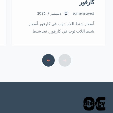
كارفور
samehsayed
ديسمبر 7, 2023
أسعار شنط اللاب توب في كارفور أسعار
شنط اللاب توب في كارفور . تعد شنط
اللاب توب من الاكسسوارات المهمة التي
يجب اقتنائها للحفاظ على اللاب توب من
التلف أو الخدوش أثناء الاستخدام أو النقل.
وتوفر كارفور مجموعة متنوعة من شنط
اللاب توب بمختلف التصاميم والأسعار.
أسعار شنط اللاب توب في كارفور مصر
تتراوح أسعار […]