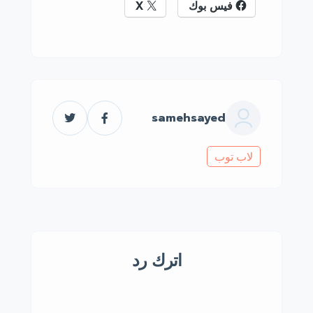
فيس بوك
X
samehsayed
لاب توب
اترك رد