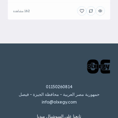
162 مشاهدة
01150260814
حمهورية مصر العربية - محافظة الجيزة - فيصل
info@olxegy.com
تابعنا على السوشيال ميديا