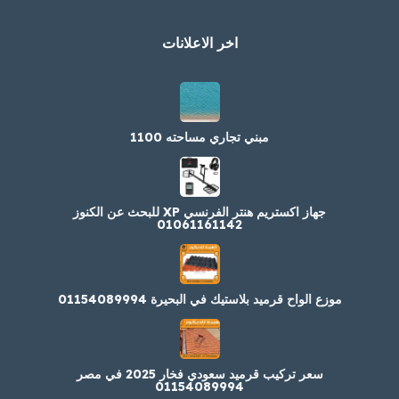
اخر الاعلانات
مبني تجاري مساحته 1100
جهاز اكستريم هنتر الفرنسي XP للبحث عن الكنوز
01061161142
موزع الواح قرميد بلاستيك في البحيرة 01154089994
سعر تركيب قرميد سعودي فخار 2025 في مصر
01154089994