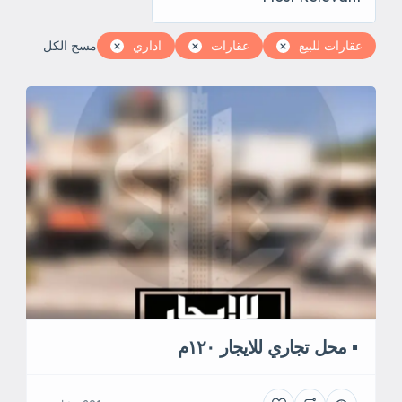
عقارات للبيع
عقارات
اداري
مسح الكل
▪︎ محل تجاري للايجار ١٢٠م