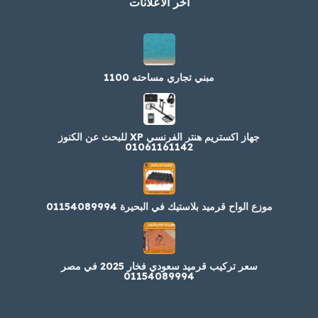
اخر الاعلانات
مبني تجاري مساحته 1100
جهاز اكستريم هنتر الفرنسي XP للبحث عن الكنوز
01061161142
موزع الواح قرميد بلاستيك في البحيرة 01154089994
سعر تركيب قرميد سعودي فخار 2025 في مصر
01154089994