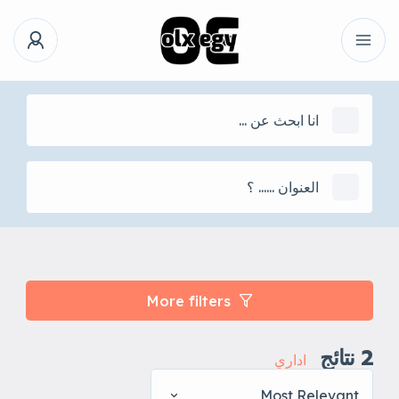
More filters
2
نتائج
اداري
Most Relevant