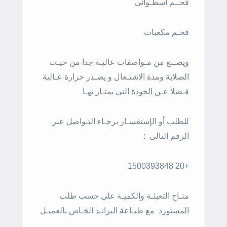
فحــم اسطـوانى
فحـم مكعبات
ويصـنع من مـواصفات عاليـة جدا من حيـث
الصلابة ومدة الاشتـعال و يصـدر حرارة عـالية
فـضلا عـن الجودة التي يمتـاز بهـا
للطلب أو الإستفسـار برجـاء التـواصل عبر
الرقم التالى
:
+20 1500393848
متـاح التعبئـة والكميـة على حسب طلب
المستورد
مع طبـاعة البرانـد الخـاص بالعميـل