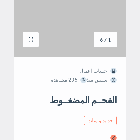
1 / 6
حساب اعمال
سنتين منذ
206 مشاهدة
الفحــم المضغــوط
حدايد وبويات