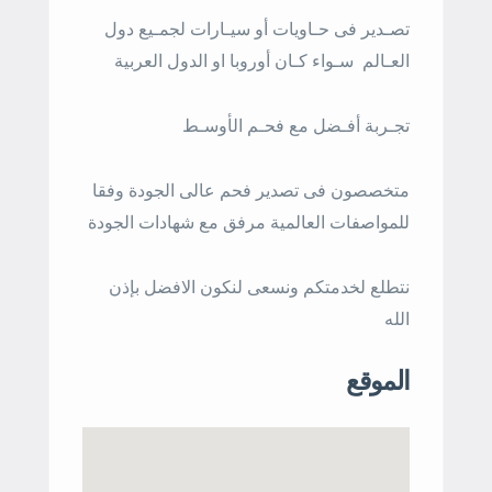
تصـدير فى حـاويات أو سيـارات لجمـيع دول
العـالم
سـواء كـان أوروبا او الدول العربية
تجـربة أفـضل مع فحـم الأوسـط
متخصصون فى تصدير فحم عالى الجودة وفقا
للمواصفات العالمية مرفق مع شهادات الجودة
نتطلع لخدمتكم ونسعى لنكون الافضل بإذن
الله
الموقع