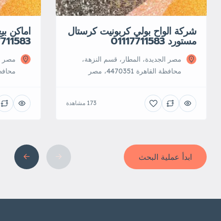
شركة الواح بولي كربونيت كرستال
اماكن بي
مستورد 01117711583
7711583
مصر الجديدة، المطار، قسم النزهة،
مصر ال
محافظة القاهرة‬ 4470351، مصر
محافظة ال‬
173 مشاهدة
ابدأ عملية البحث