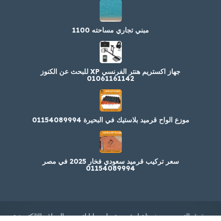
مبني تجاري مساحته 1100
جهاز اكستريم هنتر الفرنسي XP للبحث عن الكنوز
01061161142
موزع الواح قرميد بلاستيك في البحيرة 01154089994
سعر تركيب قرميد سعودي فخار 2025 في مصر
01154089994
حقوق التصميم محفوظة
لمؤسسة مارسيليا لتصميم المواقع الالكترونية